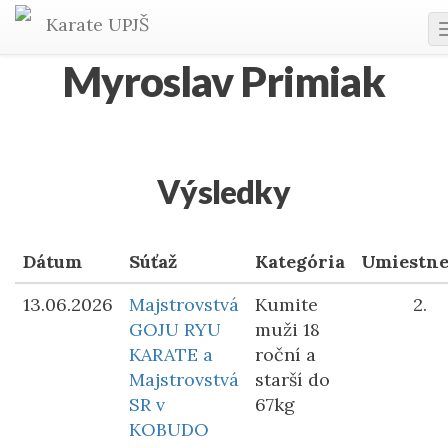
Karate
UPJŠ
Myroslav Primiak
Výsledky
Dátum
Súťaž
Kategória
Umiestne
13.06.2026
Majstrovstvá
Kumite
2.
GOJU RYU
muži 18
KARATE a
roční a
Majstrovstvá
starší do
SR v
67kg
KOBUDO