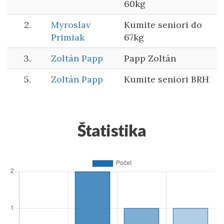
60kg
2.
Myroslav
Kumite seniori do
Primiak
67kg
3.
Zoltán Papp
Papp Zoltán
5.
Zoltán Papp
Kumite seniori BRH
Štatistika