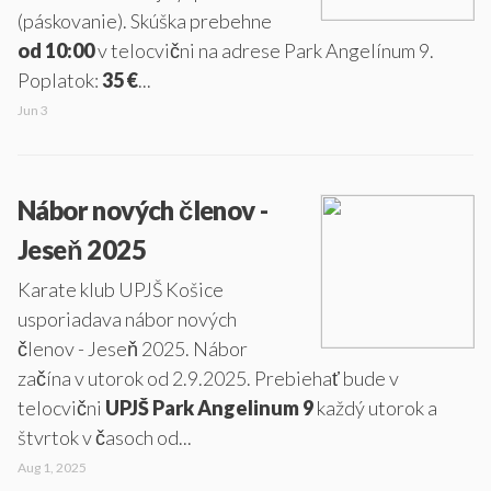
(páskovanie). Skúška prebehne
od 10:00
v telocvični na adrese Park Angelínum 9.
Poplatok:
35 €
...
Jun 3
Nábor nových členov -
Jeseň 2025
Karate klub UPJŠ Košice
usporiadava nábor nových
členov - Jeseň 2025. Nábor
začína v utorok od 2.9.2025. Prebiehať bude v
telocvični
UPJŠ Park Angelinum 9
každý utorok a
štvrtok v časoch od...
Aug 1, 2025