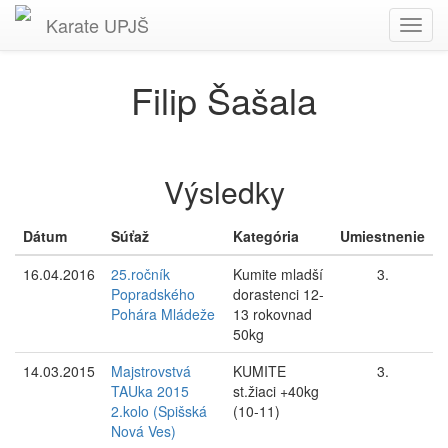
Karate
UPJŠ
Toggl
navig
Filip Šašala
Výsledky
Dátum
Súťaž
Kategória
Umiestnenie
16.04.2016
25.ročník
Kumite mladší
3.
Popradského
dorastenci 12-
Pohára Mládeže
13 rokovnad
50kg
14.03.2015
Majstrovstvá
KUMITE
3.
TAUka 2015
st.žiaci +40kg
2.kolo (Spišská
(10-11)
Nová Ves)