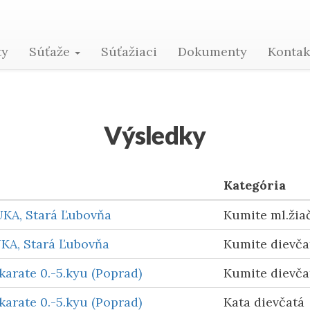
Ema Valušiaková
ty
Súťaže
Súťažiaci
Dokumenty
Konta
Výsledky
Kategória
UKA, Stará Ľubovňa
Kumite ml.žiač
UKA, Stará Ľubovňa
Kumite dievčat
karate 0.-5.kyu (Poprad)
Kumite dievča
karate 0.-5.kyu (Poprad)
Kata dievčatá