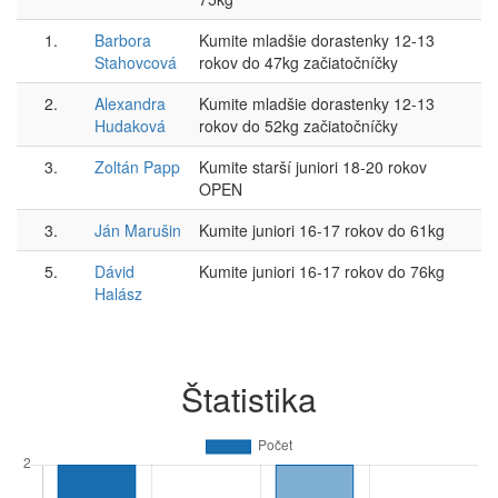
1.
Barbora
Kumite mladšie dorastenky 12-13
Stahovcová
rokov do 47kg začiatočníčky
2.
Alexandra
Kumite mladšie dorastenky 12-13
Hudaková
rokov do 52kg začiatočníčky
3.
Zoltán Papp
Kumite starší juniori 18-20 rokov
OPEN
3.
Ján Marušin
Kumite juniori 16-17 rokov do 61kg
5.
Dávid
Kumite juniori 16-17 rokov do 76kg
Halász
Štatistika