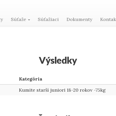
FA FARMADÍNA - 13.
ty
Súťaže
Súťažiaci
Dokumenty
Konta
Výsledky
Kategória
Kumite starší juniori 18-20 rokov -75kg