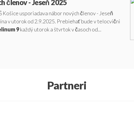
h členov - Jeseň 2025
Š Košice usporiadava nábor nových členov - Jeseň
na v utorok od 2.9.2025. Prebiehať bude v telocvični
elinum 9
každý utorok a štvrtok v časoch od...
Partneri