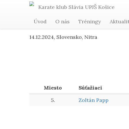
Karate
klub Slávia
UPJŠ
Košice
MEMORIÁL RUDOL
Úvod
O nás
Tréningy
Aktuali
14.12.2024, Slovensko, Nitra
Miesto
Súťažiaci
5.
Zoltán Papp