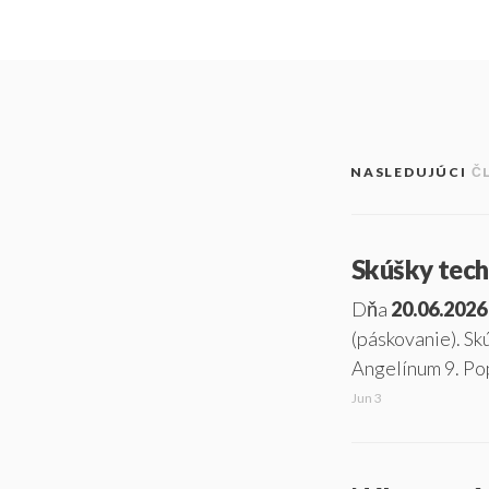
NASLEDUJÚCI
Č
Skúšky techn
Dňa
20.06.2026
(páskovanie). S
Angelínum 9. Po
Jun 3