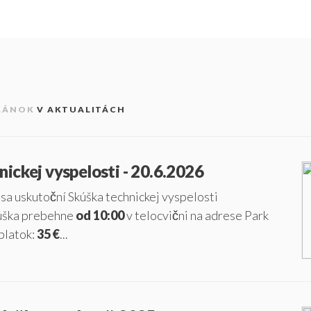
LÁNOK
V AKTUALITÁCH
ickej vyspelosti - 20.6.2026
sa uskutoční Skúška technickej vyspelosti
kúška prebehne
od 10:00
v telocvični na adrese Park
platok:
35 €
...