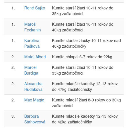
1.
René Sajko
Kumite starší žiaci 10-11 rokov do
35kg začiatočníci
1.
Maroš
Kumite starší žiaci 10-11 rokov do
Feckanin
40kg začiatočníci
1.
Karolína
Kumite staršie žiačky 10-11 rokov nad
Pašková
40kg začiatočníčky
2.
Matej Albert
Kumite chlapci 6-7 rokov do 22kg
2.
Marcel
Kumite starší žiaci 10-11 rokov do
Burdiga
35kg začiatočníci
2.
Alexandra
Kumite mladšie kadetky 12-13 rokov
Hudaková
do 47kg začiatočníčky
2.
Max Magic
Kumite mladší žiaci 8-9 rokov do 30kg
začiatočníci
3.
Barbora
Kumite mladšie kadetky 12-13 rokov
Stahovcová
do 42kg začiatočníčky