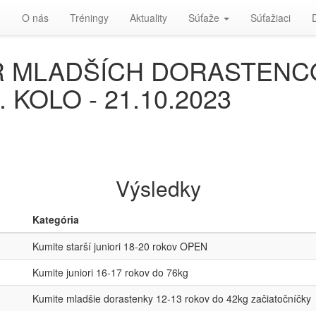
d
O nás
Tréningy
Aktuality
Súťaže
Súťažiaci
 MLADŠÍCH DORASTENCO
. KOLO - 21.10.2023
Výsledky
Kategória
Kumite starší juniori 18-20 rokov OPEN
Kumite juniori 16-17 rokov do 76kg
Kumite mladšie dorastenky 12-13 rokov do 42kg začiatočníčky