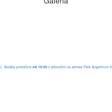
Galéria
ie). Skúška prebehne
od 10:00
v telocvični na adrese Park Angelínum 9