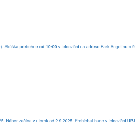
ie). Skúška prebehne
od 10:00
v telocvični na adrese Park Angelínum 9
5. Nábor začína v utorok od 2.9.2025. Prebiehať bude v telocvični
UPJ