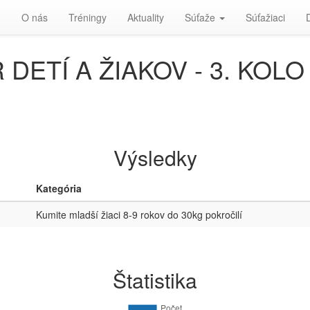
d
O nás
Tréningy
Aktuality
Súťaže
Súťažiaci
TÍ A ŽIAKOV - 3. KOLO -
Výsledky
Kategória
Kumite mladší žiaci 8-9 rokov do 30kg pokročilí
Štatistika