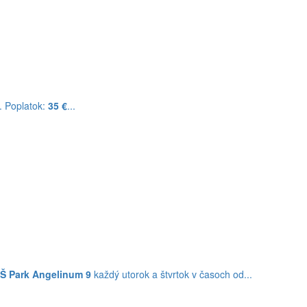
. Poplatok:
35 €
...
Š Park Angelinum 9
každý utorok a štvrtok v časoch od...