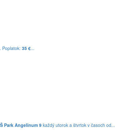
. Poplatok:
35 €
...
Š Park Angelinum 9
každý utorok a štvrtok v časoch od...