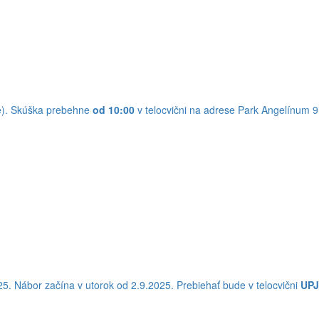
ie). Skúška prebehne
od 10:00
v telocvični na adrese Park Angelínum 9
5. Nábor začína v utorok od 2.9.2025. Prebiehať bude v telocvični
UPJ