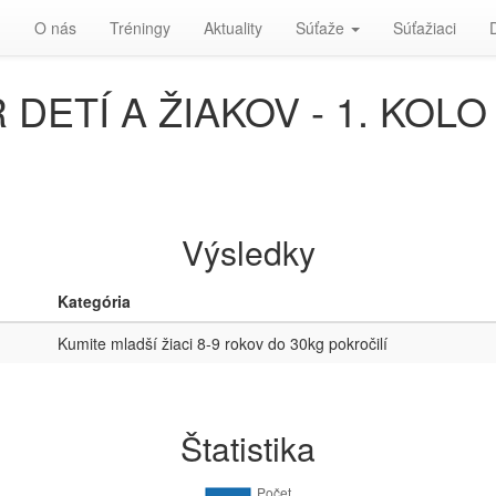
d
O nás
Tréningy
Aktuality
Súťaže
Súťažiaci
TÍ A ŽIAKOV - 1. KOLO -
Výsledky
Kategória
Kumite mladší žiaci 8-9 rokov do 30kg pokročilí
Štatistika