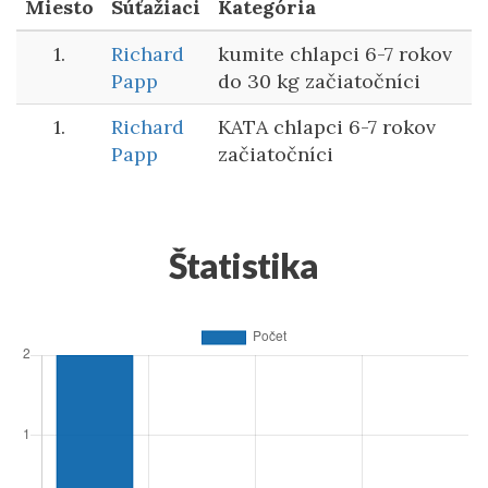
Miesto
Súťažiaci
Kategória
1.
Richard
kumite chlapci 6-7 rokov
Papp
do 30 kg začiatočníci
1.
Richard
KATA chlapci 6-7 rokov
Papp
začiatočníci
Štatistika