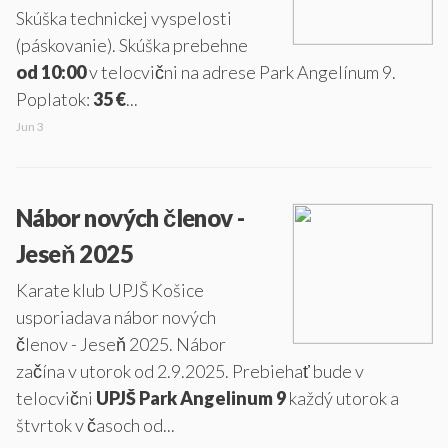
Skúška technickej vyspelosti
(páskovanie). Skúška prebehne
od 10:00
v telocvični na adrese Park Angelínum 9.
Poplatok:
35 €
...
Jun 3
Nábor nových členov -
Jeseň 2025
Karate klub UPJŠ Košice
usporiadava nábor nových
členov - Jeseň 2025. Nábor
začína v utorok od 2.9.2025. Prebiehať bude v
telocvični
UPJŠ Park Angelinum 9
každý utorok a
štvrtok v časoch od...