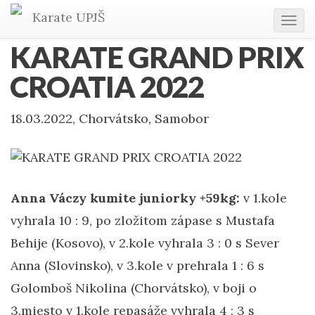
Karate
UPJŠ
Tog
navi
KARATE GRAND PRIX
CROATIA 2022
18.03.2022, Chorvátsko, Samobor
Anna Váczy kumite juniorky +59kg:
v 1.kole
vyhrala 10 : 9, po zložitom zápase s Mustafa
Behije (Kosovo), v 2.kole vyhrala 3 : 0 s Sever
Anna (Slovinsko), v 3.kole v prehrala 1 : 6 s
Golomboš Nikolina (Chorvátsko), v boji o
3.miesto v 1.kole repasáže vyhrala 4 : 3 s