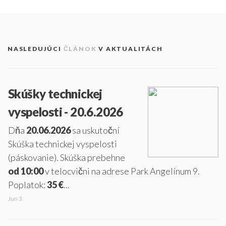
NASLEDUJÚCI
ČLÁNOK
V AKTUALITÁCH
Skúšky technickej
vyspelosti - 20.6.2026
Dňa
20.06.2026
sa uskutoční
Skúška technickej vyspelosti
(páskovanie). Skúška prebehne
od 10:00
v telocvični na adrese Park Angelínum 9.
Poplatok:
35 €
...
Jun 3