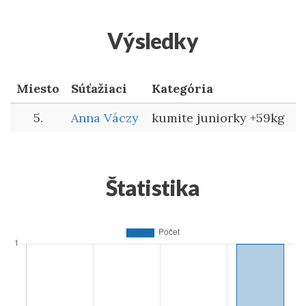
Výsledky
Miesto
Súťažiaci
Kategória
5.
Anna Váczy
kumite juniorky +59kg
Štatistika