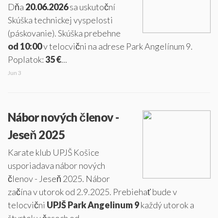
Dňa
20.06.2026
sa uskutoční
Skúška technickej vyspelosti
(páskovanie). Skúška prebehne
od 10:00
v telocvični na adrese Park Angelínum 9.
Poplatok:
35 €
...
Jun 3
Nábor nových členov -
Jeseň 2025
Karate klub UPJŠ Košice
usporiadava nábor nových
členov - Jeseň 2025. Nábor
začína v utorok od 2.9.2025. Prebiehať bude v
telocvični
UPJŠ Park Angelinum 9
každý utorok a