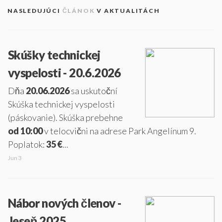
NASLEDUJÚCI
ČLÁNOK
V AKTUALITÁCH
Skúšky technickej
vyspelosti - 20.6.2026
Dňa
20.06.2026
sa uskutoční
Skúška technickej vyspelosti
(páskovanie). Skúška prebehne
od 10:00
v telocvični na adrese Park Angelínum 9.
Poplatok:
35 €
...
Jun 3
Nábor nových členov -
Jeseň 2025