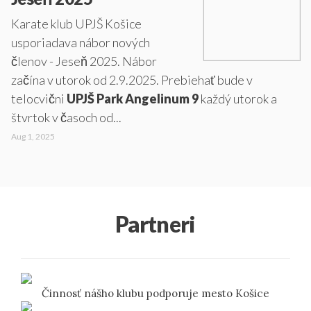
Karate klub UPJŠ Košice
usporiadava nábor nových
členov - Jeseň 2025. Nábor
začína v utorok od 2.9.2025. Prebiehať bude v
telocvični
UPJŠ Park Angelinum 9
každý utorok a
štvrtok v časoch od...
Aug 1, 2025
Partneri
Činnosť nášho klubu podporuje mesto Košice