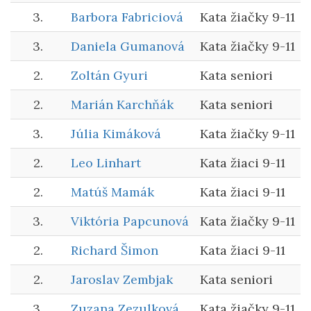
3.
Barbora Fabriciová
Kata žiačky 9-11
3.
Daniela Gumanová
Kata žiačky 9-11
2.
Zoltán Gyuri
Kata seniori
2.
Marián Karchňák
Kata seniori
3.
Júlia Kimáková
Kata žiačky 9-11
2.
Leo Linhart
Kata žiaci 9-11
2.
Matúš Mamák
Kata žiaci 9-11
3.
Viktória Papcunová
Kata žiačky 9-11
2.
Richard Šimon
Kata žiaci 9-11
2.
Jaroslav Zembjak
Kata seniori
3.
Zuzana Zezulková
Kata žiačky 9-11