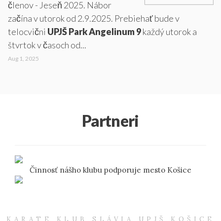
členov - Jeseň 2025. Nábor
začína v utorok od 2.9.2025. Prebiehať bude v
telocvični
UPJŠ Park Angelinum 9
každý utorok a
štvrtok v časoch od...
Aug 1, 2025
Partneri
Činnosť nášho klubu podporuje mesto Košice
KARATE KLUB SLÁVIA UPJŠ KOŠICE