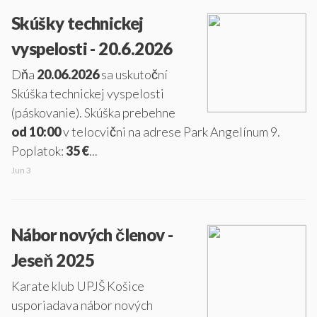
Skúšky technickej
vyspelosti - 20.6.2026
Dňa
20.06.2026
sa uskutoční
Skúška technickej vyspelosti
(páskovanie). Skúška prebehne
od 10:00
v telocvični na adrese Park Angelínum 9.
Poplatok:
35 €
...
Jun 3
Nábor nových členov -
Jeseň 2025
Karate klub UPJŠ Košice
usporiadava nábor nových