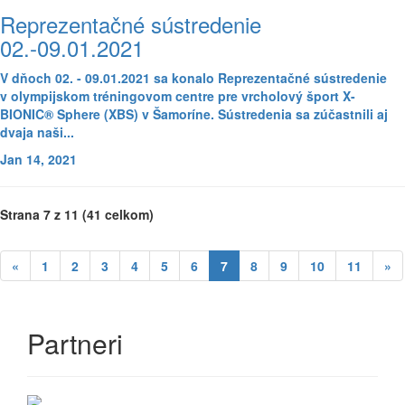
Reprezentačné sústredenie
02.-09.01.2021
V dňoch 02. - 09.01.2021 sa konalo
Reprezentačné sústredenie
v olympijskom tréningovom centre pre vrcholový šport X-
BIONIC® Sphere
(XBS) v Šamoríne. Sústredenia sa zúčastnili aj
dvaja naši...
Jan 14, 2021
Strana 7 z 11 (41 celkom)
«
1
2
3
4
5
6
7
8
9
10
11
»
Partneri