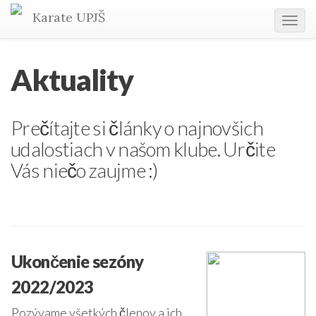
Karate
UPJŠ
Tog
navi
Aktuality
Prečítajte si články o najnovšich
udalostiach v našom klube. Určite
Vás niečo zaujme :)
Ukončenie sezóny
2022/2023
Pozývame všetkých členov a ich