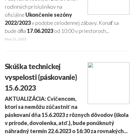
rodinných príslušníkov na
oficiálne
Ukončenie sezóny
2022/2023
v podobe celodennej zábavy. Konať sa
bude dňa
17.06.2023
od 10:00 v priestoroch...
May 31, 2023
Skúška technickej
vyspelosti (páskovanie)
15.6.2023
AKTUALIZÁCIA: Cvičencom,
ktorí sa nemôžu zúčastniť na
páskovaní dňa 15.6.2023 z rôznych dôvodov (škola
v prírode, dovolenka, atď.), bude ponúknutý
náhradný termín 22.6.2023 o 16:30 za rovnakých...