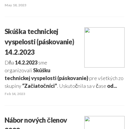
May 18, 2023
Skúška technickej
vyspelosti (páskovanie)
14.2.2023
Dňa
14.2.2023
sme
organizovali
Skúšku
technickej vyspelosti (páskovanie)
pre všetkých zo
skupiny
“Začiatočníci”
. Uskutočnila sa v čase
od...
Feb 14, 2023
Nábor nových členov