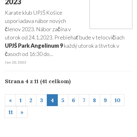
2023
Karate klub UPJŠ Košice
usporiadava nábor nových
členov 2023. Nábor začína v
utorok od 24.1.2023. Prebiehať bude v telocvičiach
UPJŠ Park Angelinum 9
každý utorok a štvrtok v
časoch od 16:30 do...
Jan 20, 2023
Strana 4 z 11 (41 celkom)
«
1
2
3
4
5
6
7
8
9
10
11
»