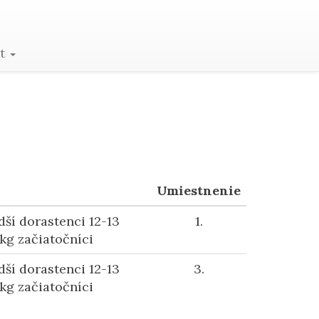
kt
Umiestnenie
ší dorastenci 12-13
1.
kg začiatočníci
ší dorastenci 12-13
3.
kg začiatočníci