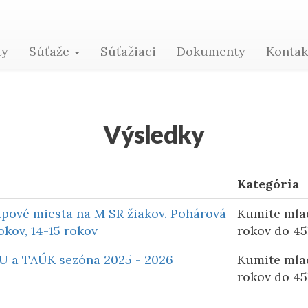
Vladimír Kotus
ty
Súťaže
Súťažiaci
Dokumenty
Konta
Výsledky
Kategória
pové miesta na M SR žiakov. Pohárová
Kumite mlad
okov, 14-15 rokov
rokov do 45
BU a TAÚK sezóna 2025 - 2026
Kumite mlad
rokov do 45