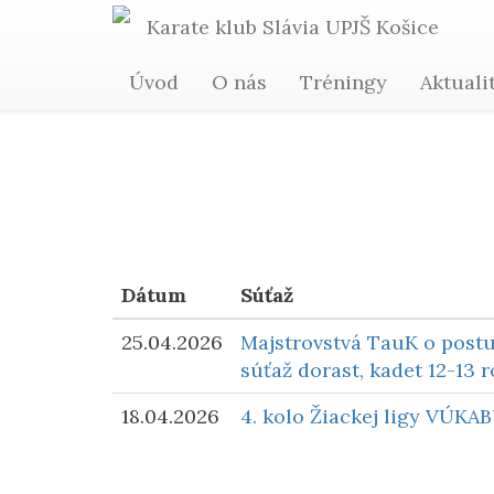
Karate
klub Slávia
UPJŠ
Košice
Úvod
O nás
Tréningy
Aktuali
Dátum
Súťaž
25.04.2026
Majstrovstvá TauK o postu
súťaž dorast, kadet 12-13 r
18.04.2026
4. kolo Žiackej ligy VÚKA