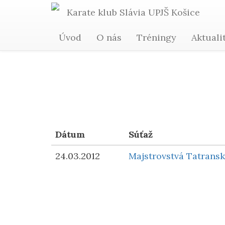
Karate
klub Slávia
UPJŠ
Košice
Úvod
O nás
Tréningy
Aktuali
Dátum
Súťaž
24.03.2012
Majstrovstvá Tatransk