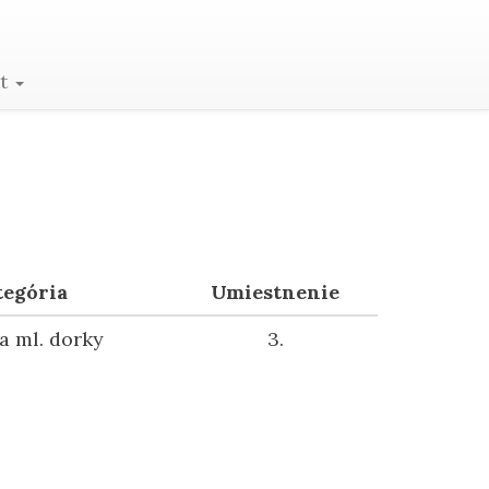
kt
tegória
Umiestnenie
a ml. dorky
3.