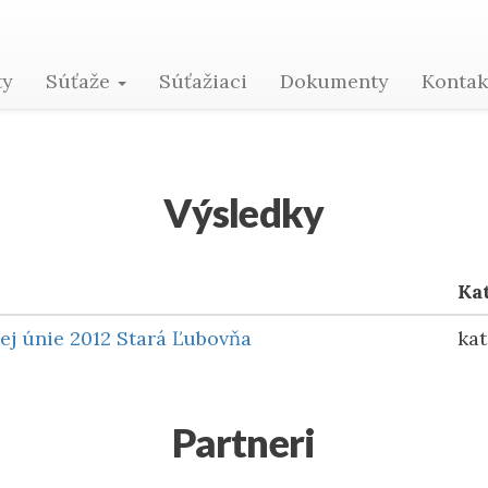
Michaela Zolnaiová
ty
Súťaže
Súťažiaci
Dokumenty
Konta
Výsledky
Ka
ej únie 2012 Stará Ľubovňa
kat
Partneri