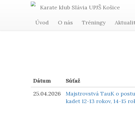
Karate
klub Slávia
UPJŠ
Košice
Úvod
O nás
Tréningy
Aktuali
Dátum
Súťaž
25.04.2026
Majstrovstvá TauK o postu
kadet 12-13 rokov, 14-15 ro