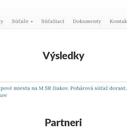
Marianna Kristanová
ty
Súťaže
Súťažiaci
Dokumenty
Konta
Výsledky
pové miesta na M SR žiakov. Pohárová súťaž dorast,
kov
Partneri