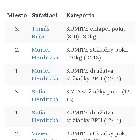
Miesto
Súťažiaci
Kategória
3.
Tomáš
KUMITE chlapci pokr.
Buša
(8-9) -30kg
2.
Muriel
KUMITE st.žiačky pokr.
Herditzká
-40kg (12-13)
1.
Muriel
KUMITE družstvá
Herditzká
st.žiačky BRH (12-14)
3.
Sofia
KATA st.žiačky pokr. (12-
Herditzká
13)
1.
Sofia
KUMITE družstvá
Herditzká
st.žiačky BRH (12-14)
2.
Vivien
KUMITE st.žiačky pokr.