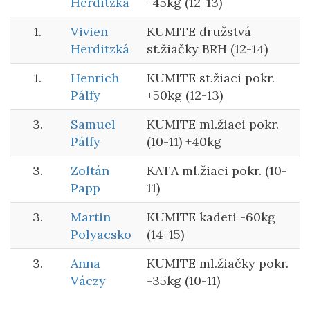
Herditzká
-45kg (12-13)
1.
Vivien
KUMITE družstvá
Herditzká
st.žiačky BRH (12-14)
1.
Henrich
KUMITE st.žiaci pokr.
Pálfy
+50kg (12-13)
3.
Samuel
KUMITE ml.žiaci pokr.
Pálfy
(10-11) +40kg
3.
Zoltán
KATA ml.žiaci pokr. (10-
Papp
11)
3.
Martin
KUMITE kadeti -60kg
Polyacsko
(14-15)
3.
Anna
KUMITE ml.žiačky pokr.
Váczy
-35kg (10-11)