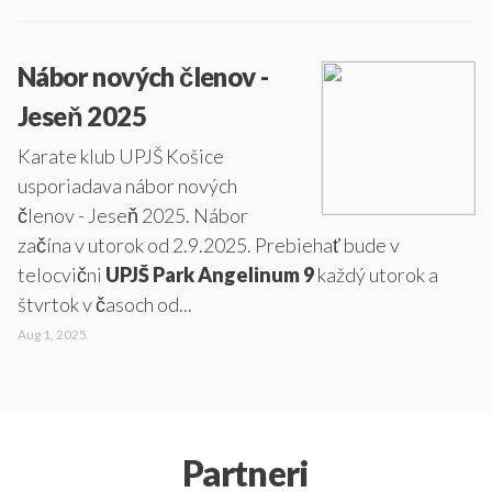
Nábor nových členov -
Jeseň 2025
Karate klub UPJŠ Košice
usporiadava nábor nových
členov - Jeseň 2025. Nábor
začína v utorok od 2.9.2025. Prebiehať bude v
telocvični
UPJŠ Park Angelinum 9
každý utorok a
štvrtok v časoch od...
Aug 1, 2025
Partneri