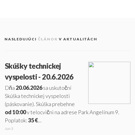
NASLEDUJÚCI
ČLÁNOK
V AKTUALITÁCH
Skúšky technickej
vyspelosti - 20.6.2026
Dňa
20.06.2026
sa uskutoční
Skúška technickej vyspelosti
(páskovanie). Skúška prebehne
od 10:00
v telocvični na adrese Park Angelínum 9.
Poplatok:
35 €
...
Jun 3